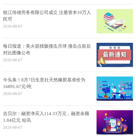
枝江传雄劳务有限公司成立 注册资本10万人
民币
2026-08-07
每日报道：美火箭残骸撞击月球 撞击点前后
对比图像公布
2026-08-07
今头条！8月7日生意社天然橡胶基准价为
16891.67元/吨
2026-08-07
吉贝尔：融资净买入114.33万元，融资余额
1.84亿元 短讯
2026-08-07