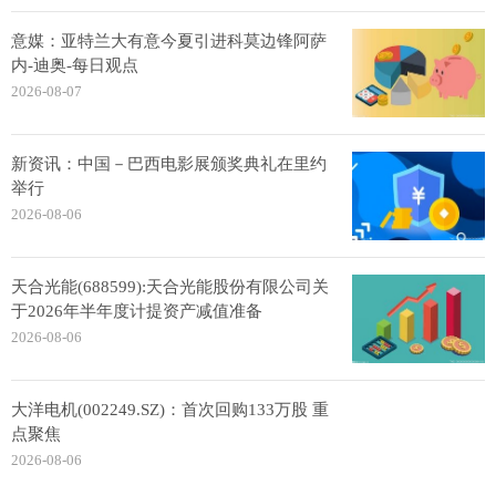
意媒：亚特兰大有意今夏引进科莫边锋阿萨
内-迪奥-每日观点
2026-08-07
新资讯：中国－巴西电影展颁奖典礼在里约
举行
2026-08-06
天合光能(688599):天合光能股份有限公司关
于2026年半年度计提资产减值准备
2026-08-06
大洋电机(002249.SZ)：首次回购133万股 重
点聚焦
2026-08-06