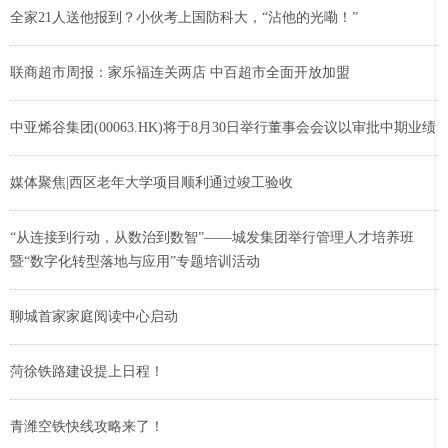
全家21人送他报到？小伙考上国防科大，“沾他的光嘞！”
联商超市周报：家乐福连关两店 中百超市全面开放加盟
中亚烯谷集团(00063.HK)将于8月30日举行董事会会议以审批中期业绩
媒体聚焦|西区老年大学项目顺利通过竣工验收
“从连接到行动，从数治到数智”——城发集团举行管理人才培养班
暨“数字化转型落地与应用”专题培训活动
聊城首家家庭阅读中心启动
菏徐铁路建设提上日程！
青潍空铁快线攻略来了！