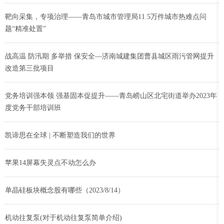
靶向采集，专项治理——青岛市城市管理局11.5万件城市热难点问
题“精准处置”
战高温 防汛期 多举措 保安全—济南城建集团曹县城区雨污管网提升
改造第三批项目
党务培训强本领 强基固本促提升——青岛崂山区北宅街道举办2023年
度党务干部培训班
凯谛思在全球 | 不断塑造我们的世界
苹果14屏幕失灵点不动怎么办
单晶硅板块概念股有哪些（2023/8/14）
机动往复泵(对于机动往复泵简单介绍)