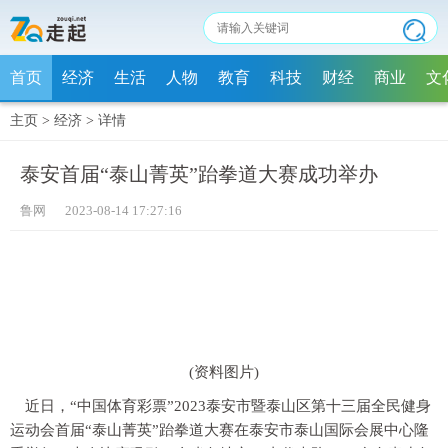
首页
经济
生活
人物
教育
科技
财经
商业
文
主页
>
经济
>
详情
泰安首届“泰山菁英”跆拳道大赛成功举办
鲁网 2023-08-14 17:27:16
(资料图片)
近日，“中国体育彩票”2023泰安市暨泰山区第十三届全民健身
运动会首届“泰山菁英”跆拳道大赛在泰安市泰山国际会展中心隆