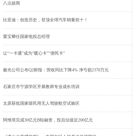
八点娱闻
比亚迪：创造历史，登顶全球汽车销量前十！
栗宝卿任国家电投总经理
让“一卡通”成为“暖心卡”“便民卡”
极光公司公布Q2财报：营收同比下降4% 净亏损2370万元
石家庄市宁源学区开展教师专业成长培训
太原获批国家级民用无人驾驶航空试验区
阿维塔完成30亿元B轮融资，投后估值近200亿元