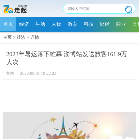
首页
经济
生活
人物
教育
科技
财经
商业
文
主页
>
经济
>
详情
2023年暑运落下帷幕 淄博站发送旅客161.9万
人次
鲁网 2023-09-01 10:27:23