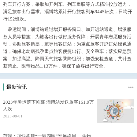
列车开行方案，采取加开列车、列车重联等方式精准投放运力，
满足旅客出行需求。淄博站累计开行旅客列车9445班次，日均开
行152班次。
暑运期间，淄博站通过增开服务窗口、加开进站通道、增派服
务人员等措施，为旅客出行做好服务保障；开展青年志愿服务活
动，协助旅客购票，疏导旅客进站；为重点旅客开辟进站绿色通
道，确保老幼病残孕重点旅客便捷出行、安全乘车；落实应急预
案，加强高温、降雨天气旅客乘降组织；加强安检查危，共计查
获禁止、限带物品1.13万件，确保了旅客出行安全。
最新资讯
2023年暑运落下帷幕 淄博站发送旅客161.9万
人次
2023-09-01
菏泽：加快构建“一港四园”发展格局， 生物