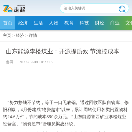
首页
经济
生活
人物
教育
科技
财经
商业
文
主页
>
经济
>
详情
山东能源李楼煤业：开源提质效 节流控成本
鲁网 2023-09-09 10:27:09
“努力挣钱不节约，等于一口无底锅。通过回收区队自管库、修
旧利废，4月份建成‘物资超市’以来，累计周转使用各类闲置物料
约24.6万件，节约成本890余万元。”山东能源鲁西矿业李楼煤业
经营室、“物资超市”管理员梁惠丽说。