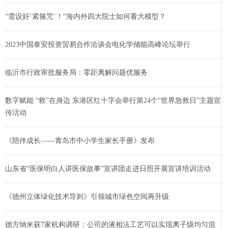
“需设好‘紧箍咒’！”海内外四大院士如何看大模型？
2023中国泰安投资贸易合作洽谈会电化学储能高峰论坛举行
临沂市行政审批服务局：零距离解问题优服务
数字赋能 “救”在身边 东港区红十字会举行第24个“世界急救日”主题宣
传活动
《陪伴成长——青岛市中小学生家长手册》发布
山东省“医保明白人讲医保故事”宣讲团走进日照开展宣讲培训活动
《德州立体绿化技术导则》引领城市绿色空间再升级
德方纳米获7家机构调研：公司的液相法工艺可以实现离子级均匀混