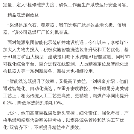
定量、定人”检修维护力度，确保工作面生产系统运行安全可靠。
精益洗选创效益
“采煤是压仓石、稳定器，我们选煤厂就是效益增长极、倍增
器。”该公司选煤厂厂长刘枫奎说。
面对能源集团智能化示范矿井建设机遇，今年以来，李楼煤业
加大人力物力投入，积极实施智能洗选装备升级和工艺优化，基
于AI盘古矿山大模型，建成投用筛下水跑粗AI智能监测。同时3D
可视化综合平台、重介远程在线监测、人员精准定位及智能化巡
检机器人等一系列新装备、新技术也相继投用。
“智能洗选既提升了效率，又提高了效益。”刘枫奎介绍，他们
通过智能化、自动化洗选，在重介密度联控、中矸磁尾分离关键
工艺上，相比传统人工工艺更高效、更精准，精煤产率同比提升
0.2%，降低浮选药剂消耗10%。
此外，他们高度重视煤质源头管控，细化责任、强化考核，严
格毛煤和精煤含杂率关键考核，以煤质源头管控和洗选工艺优
化“双管齐下”，不断提升精益生产质效。