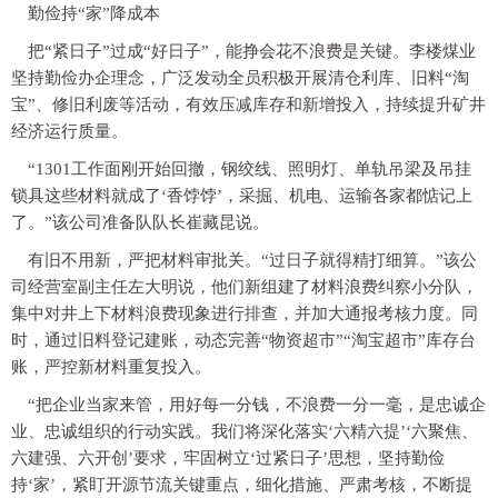
勤俭持“家”降成本
把“紧日子”过成“好日子”，能挣会花不浪费是关键。李楼煤业
坚持勤俭办企理念，广泛发动全员积极开展清仓利库、旧料“淘
宝”、修旧利废等活动，有效压减库存和新增投入，持续提升矿井
经济运行质量。
“1301工作面刚开始回撤，钢绞线、照明灯、单轨吊梁及吊挂
锁具这些材料就成了‘香饽饽’，采掘、机电、运输各家都惦记上
了。”该公司准备队队长崔藏昆说。
有旧不用新，严把材料审批关。“过日子就得精打细算。”该公
司经营室副主任左大明说，他们新组建了材料浪费纠察小分队，
集中对井上下材料浪费现象进行排查，并加大通报考核力度。同
时，通过旧料登记建账，动态完善“物资超市”“淘宝超市”库存台
账，严控新材料重复投入。
“把企业当家来管，用好每一分钱，不浪费一分一毫，是忠诚企
业、忠诚组织的行动实践。我们将深化落实‘六精六提’‘六聚焦、
六建强、六开创’要求，牢固树立‘过紧日子’思想，坚持勤俭
持‘家’，紧盯开源节流关键重点，细化措施、严肃考核，不断提