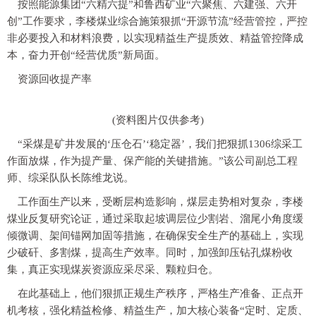
按照能源集团“六精六提”和鲁西矿业“六聚焦、六建强、六开
创”工作要求，李楼煤业综合施策狠抓“开源节流”经营管控，严控
非必要投入和材料浪费，以实现精益生产提质效、精益管控降成
本，奋力开创“经营优质”新局面。
资源回收提产率
(资料图片仅供参考)
“采煤是矿井发展的‘压仓石’‘稳定器’，我们把狠抓1306综采工
作面放煤，作为提产量、保产能的关键措施。”该公司副总工程
师、综采队队长陈维龙说。
工作面生产以来，受断层构造影响，煤层走势相对复杂，李楼
煤业反复研究论证，通过采取起坡调层位少割岩、溜尾小角度缓
倾微调、架间锚网加固等措施，在确保安全生产的基础上，实现
少破矸、多割煤，提高生产效率。同时，加强卸压钻孔煤粉收
集，真正实现煤炭资源应采尽采、颗粒归仓。
在此基础上，他们狠抓正规生产秩序，严格生产准备、正点开
机考核，强化精益检修、精益生产，加大核心装备“定时、定质、