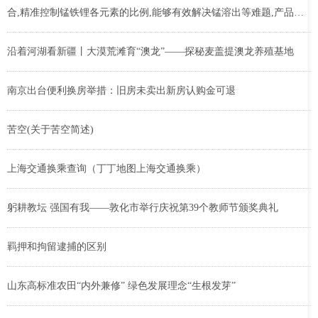
合,精准控制锰铁锂各元素的比例,能够有效解决锰溶出等难题,产品的
一致性好,循环寿命优势更为突出,整体性能处于行业领先水平（附调研
问答）
沿着河湖看新疆丨大漠荒滩育“澳龙”——探秘麦盖提澳龙养殖基地
南京出台便利换房举措：旧房未卖出新房认购金可退
苦空(关于苦空简述)
上海交通换乘查询（丁丁地图上海交通换乘）
躬耕教坛 强国有我——敦化市举行庆祝第39个教师节颁奖典礼
羁押和拘留逮捕的区别
山东高标准农田“内外兼修” 绿色发展理念“生根发芽”