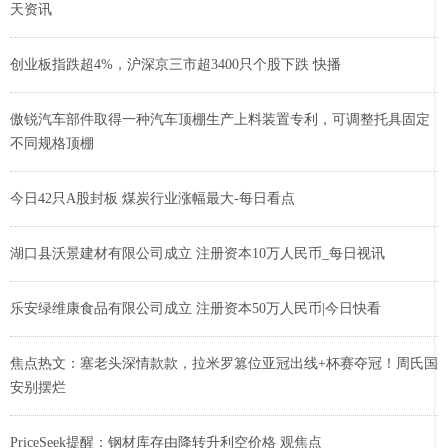
天资讯
创业板指跌超4%，沪深京三市超3400只个股下跌 快播
傲锐汽车部件取得一种汽车顶棚生产上料装置专利，可调整托具固定
不同规格顶棚
今日42只A股封板 煤炭行业涨幅最大-每日看点
湖口县沃景建材有限公司成立 注册资本10万人民币_每日视讯
乐安绿维康食品有限公司成立 注册资本50万人民币|今日快看
焦点热文：塞老头深情款款，拉米罗篡位亚冠出线+杯赛夺冠！周氏国
安别摆烂
PriceSeek提醒：钢材库存由降转升利空价格 观焦点