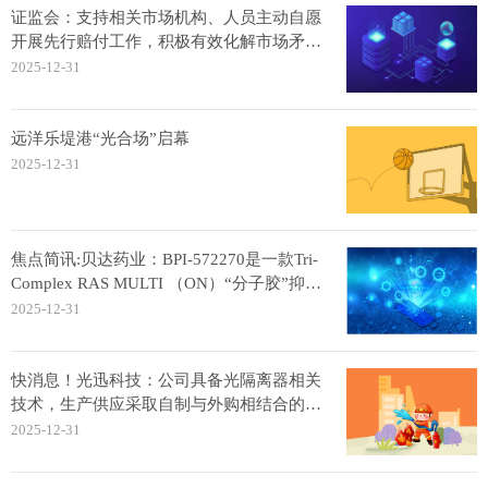
证监会：支持相关市场机构、人员主动自愿
开展先行赔付工作，积极有效化解市场矛盾
纠纷-速看料
2025-12-31
远洋乐堤港“光合场”启幕
2025-12-31
焦点简讯:贝达药业：BPI-572270是一款Tri-
Complex RAS MULTI （ON）“分子胶”抑制
剂
2025-12-31
快消息！光迅科技：公司具备光隔离器相关
技术，生产供应采取自制与外购相结合的方
式
2025-12-31