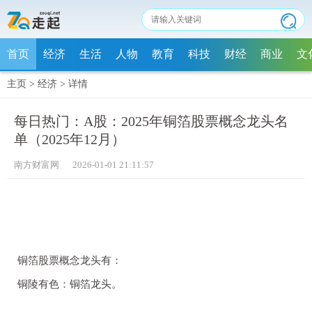
首页
经济
生活
人物
教育
科技
财经
商业
文
主页
>
经济
>
详情
每日热门：A股：2025年铜箔股票概念龙头名
单（2025年12月）
南方财富网 2026-01-01 21:11:57
铜箔股票概念龙头有：
铜陵有色：铜箔龙头。