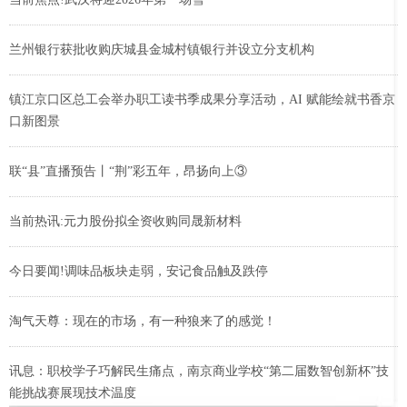
兰州银行获批收购庆城县金城村镇银行并设立分支机构
镇江京口区总工会举办职工读书季成果分享活动，AI 赋能绘就书香京
口新图景
联“县”直播预告丨“荆”彩五年，昂扬向上③
当前热讯:元力股份拟全资收购同晟新材料
今日要闻!调味品板块走弱，安记食品触及跌停
淘气天尊：现在的市场，有一种狼来了的感觉！
讯息：职校学子巧解民生痛点，南京商业学校“第二届数智创新杯”技
能挑战赛展现技术温度