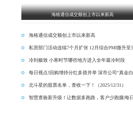
海格通信成交额创上市以来新高
海格通信成交额创上市以来新高
私营部门活动连续7个月扩张 12月综合PMI微升至51
每日热点
冷到极致 小寒时节哪些地方进入全年最冷时段
每日视点!回购增持分红多措并举 深市公司“真金
银”护航市场稳定
北斗星的股票名单，查收一下！（2025/12/31）
智慧查验新升级！让数据多跑路，客户少跑腿|每