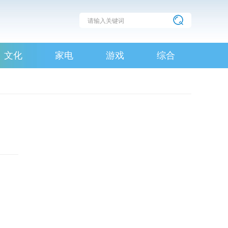
文化
家电
游戏
综合
。