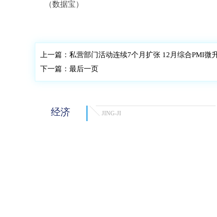
（数据宝）
标签：
海格通信
成交额
上市
数据
新高
换手
上一篇：
私营部门活动连续7个月扩张 12月综合PMI微升
下一篇：
最后一页
经济
JING-JI