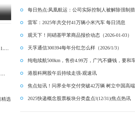
每日热点:凤凰航运：公司实际控制人被解除强制
雷军：2025年共交付41万辆小米汽车 每日消息
观天下！间硝基甲苯商品报价动态（2026-01-03）
天孚通信300394每年分红怎么样（2026/1/3）
.3
纯电续航500km，售价4.99万，广汽不赚钱，要和
交朋友？
港股科网股午后持续走强-观速讯
白
焦点短讯！问界全年交付突破42万辆 树立中国高
车新标杆
2025快递概念股票板块分类盘点!(12/31)|焦点热讯
日精选