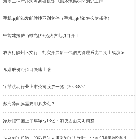
海南工信厅赴湘粤调研机场电磁环境保护区划定工作
手机qq邮箱发邮件找不到文件（手机qq邮箱怎么发邮件）
中能建拉萨当雄光伏+光热发电项目开工
农发行陕州区支行：扎实开展新一代信贷管理系统二期上线演练
永鼎股份7月5日快速上涨
字节跳动行业上市公司股票一览（2023/8/31）
敷海藻面膜需要用多少克？
家乐福中国上半年净亏13亿：加快店面关闭调整
法网冠军逆转，90后复仇大满贯冠军！欢呼，中国军团美网9连胜！