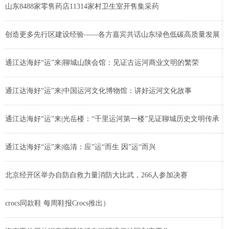
山东8488家零售药店11314家村卫生室开售集采药
创造更多先行区建设经验——各方嘉宾共话山东绿色低碳高质量发展
通江达海好“运”来|聊城山陕会馆：见证古运河商业文明的繁荣
通江达海好“运”来|中国运河文化博物馆：讲好运河文化故事
通江达海好“运”来|光岳楼：“千里运河第一楼”见证聊城历史文明传承
通江达海好“运”来|临清：应”运“而生 因”运“而兴
北京经开区举办自防自救力量消防大比武，266人参加决赛
crocs同款鞋 每周鞋报Crocs推出）