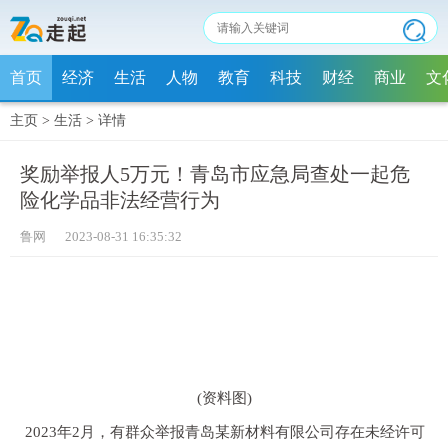
首页
经济
生活
人物
教育
科技
财经
商业
文
主页
>
生活
>
详情
奖励举报人5万元！青岛市应急局查处一起危
险化学品非法经营行为
鲁网 2023-08-31 16:35:32
(资料图)
2023年2月，有群众举报青岛某新材料有限公司存在未经许可