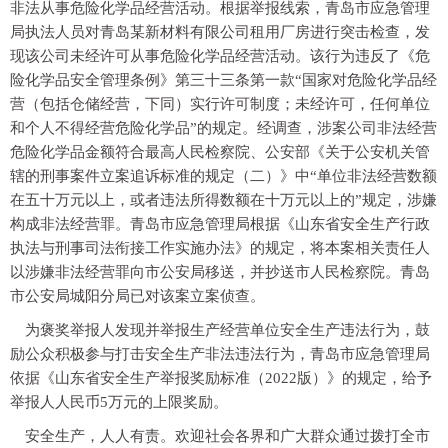
非法从事危险化学品经营活动。根据举报线索，青岛市应急管理
局执法人员对青岛某新材料有限公司租用厂房进行突击检查，发
现该公司未经许可从事危险化学品经营活动。该行为违反了《危
险化学品安全管理条例》第三十三条第一款“国家对危险化学品经
营（包括仓储经营，下同）实行许可制度；未经许可，任何单位
和个人不得经营危险化学品”的规定。经调查，涉案公司非法经营
危险化学品金额符合最高人民检察院、公安部《关于公安机关管
辖的刑事案件立案追诉标准的规定（二）》中“单位非法经营数额
在五十万元以上，或者违法所得数额在十万元以上的”规定，涉嫌
构成非法经营罪。青岛市应急管理局根据《山东省安全生产行政
执法与刑事司法衔接工作实施办法》的规定，将本案相关责任人
以涉嫌非法经营罪向市公安局移送，并抄送市人民检察院。青岛
市公安局城阳分局已对该案立案侦查。
为褒奖举报人发现并举报生产经营单位安全生产违法行为，鼓
励公众积极参与打击安全生产非法违法行为，青岛市应急管理局
依据《山东省安全生产举报奖励标准（2022版）》的规定，给予
举报人人民币5万元的上限奖励。
安全生产，人人有责。欢迎社会各界和广大群众通过拨打全市