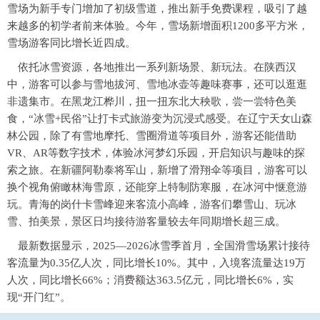
雪场为新手专门增加了初级雪道，推出新手免费课程，吸引了越
来越多的初学者前来体验。今年，雪场新增面积1200多平方米，
雪场游客同比增长近四成。
依托冰雪资源，各地推出一系列新场景、新玩法。在陕西汉
中，游客可以参与雪地拔河、雪地冰壶等趣味赛事，还可以逛逛
非遗集市。在黑龙江桦川，扭一扭东北大秧歌，尝一尝特色美
食，“冰雪+民俗”让打卡式旅游变为沉浸式感受。在辽宁天女山森
林公园，除了有雪地摩托、雪圈滑道等项目外，游客还能借助
VR、AR等数字技术，体验冰河梦幻乐园，开启知识与趣味的探
索之旅。在新疆阿勒泰将军山，新增了滑翔伞等项目，游客可以
换个视角俯瞰林海雪原，还能穿上特制防寒服，在冰河中惬意游
玩。青海的岗什卡雪峰迎来客流小高峰，游客们攀雪山、玩冰
雪、拍美景，景区日均接待游客量较去年同期增长超三成。
最新数据显示，2025—2026冰雪季首月，全国滑雪场累计接待
客流量为0.35亿人次，同比增长10%。其中，入境客流量达19万
人次，同比增长66%；消费额达363.5亿元，同比增长6%，实
现“开门红”。