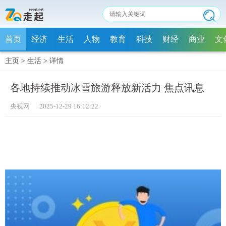
首页
经济
生活
人物
教育
科技
财经
商业
文
主页
>
生活
>
详情
各地持续推动冰雪旅游释放新活力 焦点讯息
央视网 2025-12-29 16:12:22