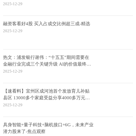
2025-12-29
融资客看好4股 买入占成交比例超三成-精选
2025-12-29
热文：浦发银行谢伟：“十五五”期间需要在
金融行业完成三个关键升级 AI的价值最终体
现在对核心业务流程的重塑
2025-12-29
【速看料】宜州区成河池首个发放育儿补贴
县区 13000多个家庭受益分享4000多万元补
贴
2025-12-29
具身智能+量子科技+脑机接口+6G，未来产业
潜力股来了-焦点观察