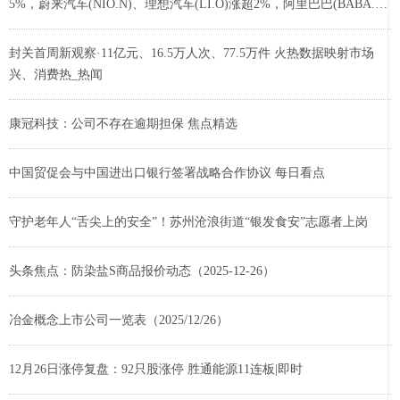
5%，蔚来汽车(NIO.N)、理想汽车(LI.O)涨超2%，阿里巴巴(BABA.N)
涨0.8%。
封关首周新观察·11亿元、16.5万人次、77.5万件 火热数据映射市场
兴、消费热_热闻
康冠科技：公司不存在逾期担保 焦点精选
中国贸促会与中国进出口银行签署战略合作协议 每日看点
守护老年人“舌尖上的安全”！苏州沧浪街道“银发食安”志愿者上岗
头条焦点：防染盐S商品报价动态（2025-12-26）
冶金概念上市公司一览表（2025/12/26）
12月26日涨停复盘：92只股涨停 胜通能源11连板|即时