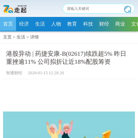
首页
经济
生活
人物
教育
科技
财经
商业
文
主页
>
生活
>
详情
港股异动 | 药捷安康-B(02617)续跌超5% 昨日
重挫逾11% 公司拟折让近18%配股筹资
智通财经 2026-01-15 12:28:26