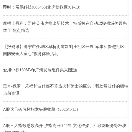
即时：展鹏科技(603488)龙虎榜数据(01-13)
摩根士丹利：即使英伟达推出新技术，特斯拉在自动驾驶领域仍领先
数年-焦点精选
【报资讯】济宁市任城区阜桥街道新刘庄社区开展“军事科普进社区
国防安全入童心”教育体验活动
爱旭中标160MWp广州发展组件集采|速递
里奇-保罗：乐福和波什都不算热火和骑士的巨头；我欣赏波什的牺牲
当前资讯
A股这只碳氢树脂龙头股收藏（2026/1/13）
A股三大指数悉数高开 沪指高开0.11% 文化传媒、互联网服务等板块