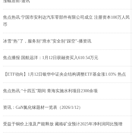
涨幅居前-速讯
焦点热讯:宁国市安利达汽车零部件有限公司成立 注册资本100万人民
币
冰雪“热”了，服务别“滑水”安全别“踩空”-播资讯
焦点播报:国航远洋：1月12日获融资买入610.54万元
【ETF动向】1月12日银华中证央企结构调整ETF基金涨1.03% 热点
焦点热讯:“十四五”期间 青海实施水利项目2300余项
资讯：GaN氮化镓题材一览表（2026/1/12）
受益于铜价上涨及产能释放 藏格矿业预计2025年净利润同比预增