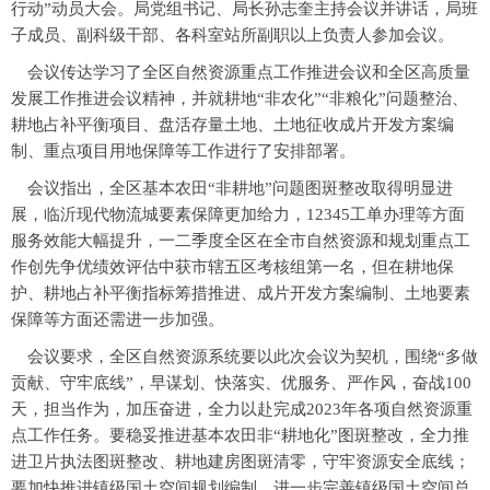
行动”动员大会。局党组书记、局长孙志奎主持会议并讲话，局班
子成员、副科级干部、各科室站所副职以上负责人参加会议。
会议传达学习了全区自然资源重点工作推进会议和全区高质量
发展工作推进会议精神，并就耕地“非农化”“非粮化”问题整治、
耕地占补平衡项目、盘活存量土地、土地征收成片开发方案编
制、重点项目用地保障等工作进行了安排部署。
会议指出，全区基本农田“非耕地”问题图斑整改取得明显进
展，临沂现代物流城要素保障更加给力，12345工单办理等方面
服务效能大幅提升，一二季度全区在全市自然资源和规划重点工
作创先争优绩效评估中获市辖五区考核组第一名，但在耕地保
护、耕地占补平衡指标筹措推进、成片开发方案编制、土地要素
保障等方面还需进一步加强。
会议要求，全区自然资源系统要以此次会议为契机，围绕“多做
贡献、守牢底线”，早谋划、快落实、优服务、严作风，奋战100
天，担当作为，加压奋进，全力以赴完成2023年各项自然资源重
点工作任务。要稳妥推进基本农田非“耕地化”图斑整改，全力推
进卫片执法图斑整改、耕地建房图斑清零，守牢资源安全底线；
要加快推进镇级国土空间规划编制，进一步完善镇级国土空间总