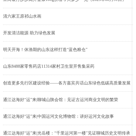
清六家王原祁山水画
开发清洁能源 助力绿色发展
明天开海！休渔期的山东这样打造“蓝色粮仓”
山东8488家零售药店11314家村卫生室开售集采药
创造更多先行区建设经验——各方嘉宾共话山东绿色低碳高质量发展
通江达海好“运”来|聊城山陕会馆：见证古运河商业文明的繁荣
通江达海好“运”来|中国运河文化博物馆：讲好运河文化故事
通江达海好“运”来|光岳楼：“千里运河第一楼”见证聊城历史文明传承