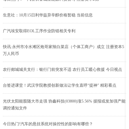
生意社：10月15日利华益异辛醇价格暂稳 当前信息
广汽埃安取得EOL工序作业防错相关专利
快讯:永州市冷水滩区炮哥家辣白菜店（个体工商户）成立 注册资本5
万人民币
农行郯城城关支行：银行门前突发不适 农行员工暖心救援 今日视点
台签进课堂！武汉学院教授创新做法让学生直呼“提神” 精彩看点
光伏太阳能股随大市走强 协鑫科技(03800)涨5.56% 据报或发加强产能
调控通知文件
今日热门!汽车的悬挂系统对操控性的影响有哪些？