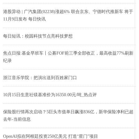
港股异动 | 广汽集团(02238)涨超6% 联合京东、宁德时代推新车 将于
11月9日发布 每日快讯
每日短讯：校园科技节点亮科技梦想
焦点日报:基金早班车丨公募FOF前三季全部收正，最高收益77%刷新
纪录
浙江音乐学院：把演出送到百姓家门口
10月15日生意社镁基准价为16350.00元/吨_热点评
保险股行情再次启动？5巨头市值单日飙涨836亿，新华保险净利已超
去年-当前信息
OpenAI拟在阿根廷投资250亿美元 打造“星门”项目