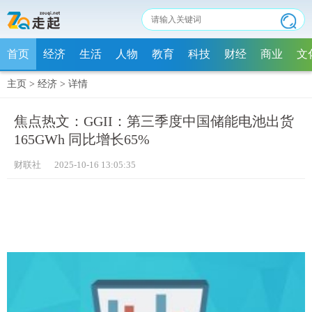
首页
经济
生活
人物
教育
科技
财经
商业
文
主页
>
经济
>
详情
焦点热文：GGII：第三季度中国储能电池出货
165GWh 同比增长65%
财联社 2025-10-16 13:05:35