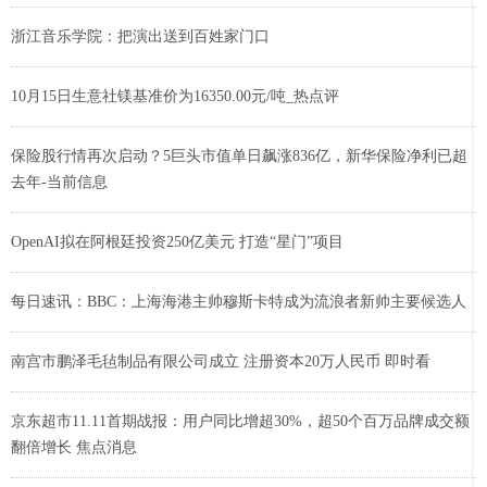
浙江音乐学院：把演出送到百姓家门口
10月15日生意社镁基准价为16350.00元/吨_热点评
保险股行情再次启动？5巨头市值单日飙涨836亿，新华保险净利已超
去年-当前信息
OpenAI拟在阿根廷投资250亿美元 打造“星门”项目
每日速讯：BBC：上海海港主帅穆斯卡特成为流浪者新帅主要候选人
南宫市鹏泽毛毡制品有限公司成立 注册资本20万人民币 即时看
京东超市11.11首期战报：用户同比增超30%，超50个百万品牌成交额
翻倍增长 焦点消息