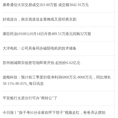
康希通信大宗交易成交263.00万股 成交额3042.91万元
好戏连台，南京戏迷送走黄梅戏又迎经典京剧
康臣药业(01681)10月14日斥资489.51万港元回购32万股
大洋电机：公司具备同步磁阻电机的技术储备
苏州相城两宗低密宅地即将开拍 起拍价6.62亿元
捷顺科技：预计前三季度归母净利润6800万元-8000万元，同比增长
58.11%-86.01%_每日讯息
平安银行太原分行可办“商转公”了
今日报丨“孩子考61分全家欢呼下馆子”视频走红，爸爸否认摆拍