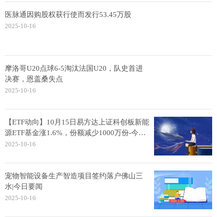
医脉通因购股权获行使而发行53.45万股
2025-10-16
摩洛哥U20点球6-5淘汰法国U20，队史首进
决赛，恩盖桑失点
2025-10-16
【ETF动向】10月15日易方达上证科创板新能
源ETF基金涨1.6%，份额减少1000万份-今日
快看
2025-10-16
宠物智能设备生产智造项目签约落户佛山三
水|今日要闻
2025-10-16