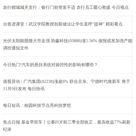
农行郯城城关支行：银行门前突发不适 农行员工暖心救援 今日视点
台签进课堂！武汉学院教授创新做法让学生直呼“提神” 精彩看点
光伏太阳能股随大市走强 协鑫科技(03800)涨5.56% 据报或发加强产能
调控通知文件
今日热门!汽车的悬挂系统对操控性的影响有哪些？
港股异动 | 广汽集团(02238)涨超6% 联合京东、宁德时代推新车 将于
11月9日发布 每日快讯
每日短讯：校园科技节点亮科技梦想
焦点日报:基金早班车丨公募FOF前三季全部收正，最高收益77%刷新
纪录