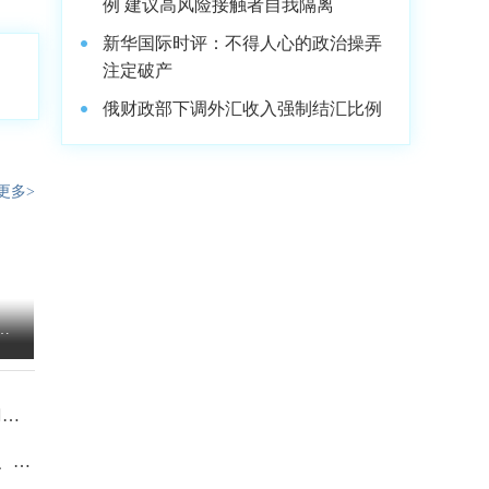
例 建议高风险接触者自我隔离
新华国际时评：不得人心的政治操弄
注定破产
俄财政部下调外汇收入强制结汇比例
更多>
岛
空
刀具
演
、空