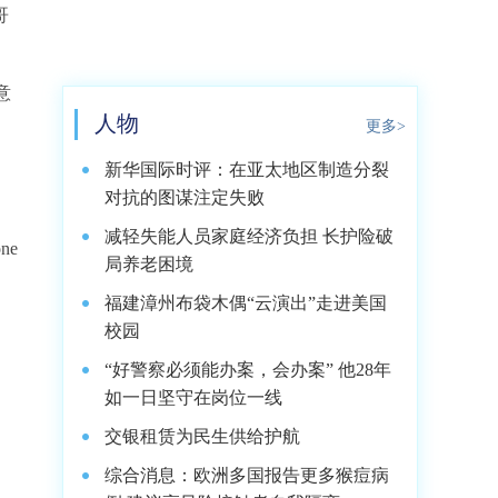
哥
意
人物
更多>
新华国际时评：在亚太地区制造分裂
对抗的图谋注定失败
减轻失能人员家庭经济负担 长护险破
ne
局养老困境
福建漳州布袋木偶“云演出”走进美国
校园
“好警察必须能办案，会办案” 他28年
如一日坚守在岗位一线
、
交银租赁为民生供给护航
综合消息：欧洲多国报告更多猴痘病