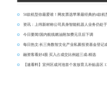
名都是真神|每日观点
50款机型你最爱谁！网友票选苹果最经典的4款机
前三名都是真神|每日观点
资讯：上纬新材称公司具身智能机器人业务仍处
开发阶段，尚未实现量产及规模化销售
今日要闻!国内航线燃油附加费元旦后下调
每日热文:长三角数智文化产业私募投资基金登记
立，出资额30.03亿
融资客看好4股 买入占成交比例超三成-精选
【速看料】宜州区成河池首个发放育儿补贴县区 13
多个家庭受益分享4000多万元补贴