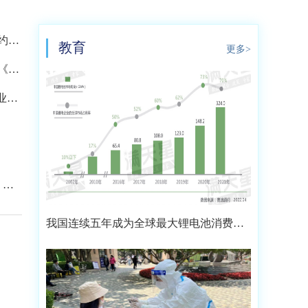
2.
教育
更多>
《许
业完
流程
 资
我国连续五年成为全球最大锂电池消费市
场 2021年市场占比约达59.4%