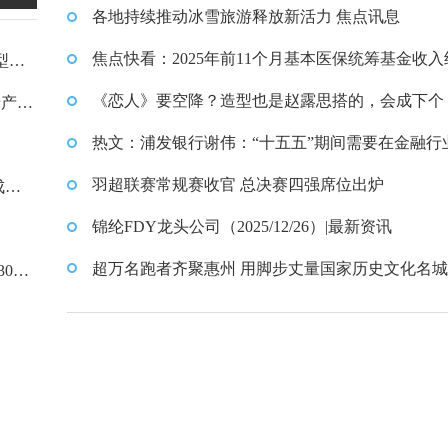
中对抗、信息支援等科目演练
各地持续推动冰雪旅游释放新活力 焦点讯息
练
焦点快看：2025年前11个月基本医保统筹基金收入约
型：
63万亿元
《恋人》要空降？造型也是赵露思搭的，会成下个
于产品
我耀眼》吗
热文：浦发银行谢伟：“十五五”期间需要在金融行
成三个关键升级 AI的价值最终体现在对核心业务
羽超联赛常规赛收官 总决赛四强席位出炉
成
的重塑
锦纶FDY龙头公司（2025/12/26）|最新资讯
超万名跑者齐聚惠州 用脚步丈量国家历史文化名城
000
讯