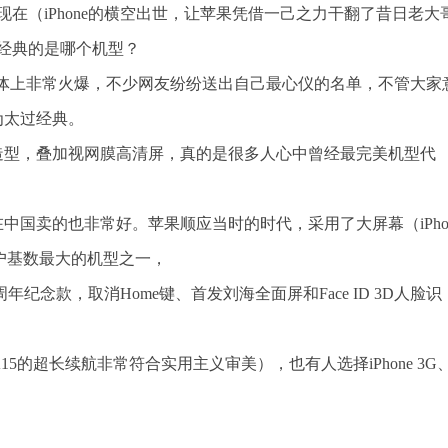
到现在（iPhone的横空出世，让苹果凭借一己之力干翻了昔日老大
最经典的是哪个机型？
媒体上非常火爆，不少网友纷纷送出自己最心仪的名单，不管大家
因为太过经典。
古的造型，叠加视网膜高清屏，真的是很多人心中曾经最完美机型代
型在中国卖的也非常好。苹果顺应当时的时代，采用了大屏幕（iPho
果用户基数最大的机型之一，
周年纪念款，取消Home键、首发刘海全面屏和Face ID 3D人脸识
A15的超长续航非常符合实用主义审美），也有人选择iPhone 3G