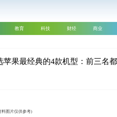
教育
科技
财经
商业
选苹果最经典的4款机型：前三名
资料图片仅供参考)