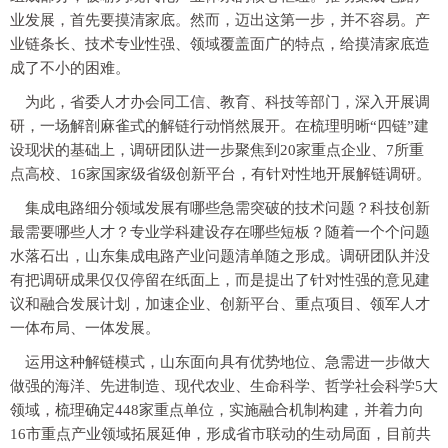
业发展，首先要摸清家底。然而，迈出这第一步，并不容易。产
业链条长、技术专业性强、领域覆盖面广的特点，给摸清家底造
成了不小的困难。
为此，省委人才办会同工信、教育、科技等部门，深入开展调
研，一场解剖麻雀式的解链行动悄然展开。在梳理明晰“四链”建
设现状的基础上，调研团队进一步聚焦到20家重点企业、7所重
点高校、16家国家级省级创新平台，有针对性地开展解链调研。
集成电路细分领域发展有哪些急需突破的技术问题？科技创新
最需要哪些人才？专业学科建设存在哪些短板？随着一个个问题
水落石出，山东集成电路产业问题清单随之形成。调研团队并没
有把调研成果仅仅停留在纸面上，而是提出了针对性强的意见建
议和融合发展计划，加速企业、创新平台、重点项目、领军人才
一体布局、一体发展。
运用这种解链模式，山东面向具有优势地位、急需进一步做大
做强的海洋、先进制造、现代农业、生命科学、哲学社会科学5大
领域，梳理确定448家重点单位，实施融合机制构建，并着力向
16市重点产业领域拓展延伸，形成省市联动的生动局面，目前共