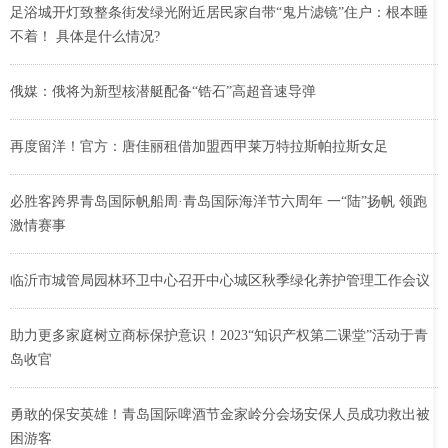
足浴城开灯致整条街发绿光附近居民家自带“鬼片滤镜”住户：根本睡
不着！ 具体是什么情况?
俄媒：俄将为新型核潜艇配备“锆石”高超音速导弹
再度留洋！官方：唐佳丽租借加盟西甲莱万特拉斯帕拉斯女足
必胜客跨界青岛国际帆船周·青岛国际海洋节六周年 一“陆”扬帆 领跑
激情赛事
临沂市城管局园林环卫中心召开中心城区秋季绿化养护管理工作会议
助力更多家庭树立商标保护意识！2023“知识产权第二课堂”活动于青
岛收官
勇敢的保安英雄！青岛国际啤酒节金家岭分会场安保人员成功救出被
困游客