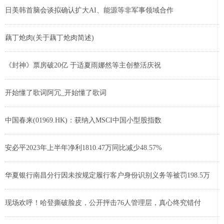
日美韩首脑会谈拟确认扩大AI、能源等非军事领域合作
藕丁炝肉(关于藕丁炝肉简述)
《封神》票房破20亿 于适夏雨娜然等主创整活庆祝
开始懂了歌词阿冗_开始懂了歌词
中国春来(01969.HK)：获纳入MSCI中国小型股指数
安必平2023年上半年净利1810.47万同比减少48.57%
华夏银行南昌分行因未按规定履行客户身份识别义务等被罚198.5万
现场欢呼！哈登撕破脸皮，公开抨击76人管理层，真心终究错付