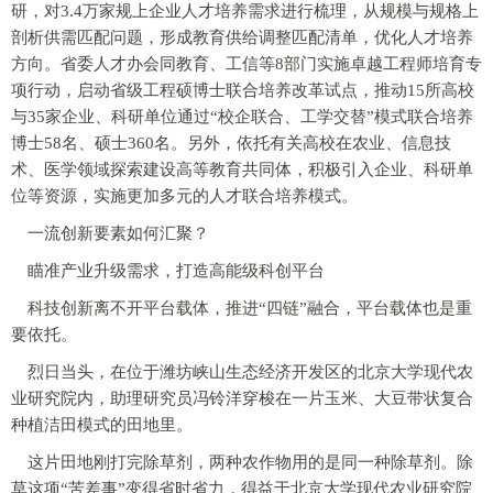
研，对3.4万家规上企业人才培养需求进行梳理，从规模与规格上
剖析供需匹配问题，形成教育供给调整匹配清单，优化人才培养
方向。省委人才办会同教育、工信等8部门实施卓越工程师培育专
项行动，启动省级工程硕博士联合培养改革试点，推动15所高校
与35家企业、科研单位通过“校企联合、工学交替”模式联合培养
博士58名、硕士360名。另外，依托有关高校在农业、信息技
术、医学领域探索建设高等教育共同体，积极引入企业、科研单
位等资源，实施更加多元的人才联合培养模式。
一流创新要素如何汇聚？
瞄准产业升级需求，打造高能级科创平台
科技创新离不开平台载体，推进“四链”融合，平台载体也是重
要依托。
烈日当头，在位于潍坊峡山生态经济开发区的北京大学现代农
业研究院内，助理研究员冯铃洋穿梭在一片玉米、大豆带状复合
种植洁田模式的田地里。
这片田地刚打完除草剂，两种农作物用的是同一种除草剂。除
草这项“苦差事”变得省时省力，得益于北京大学现代农业研究院