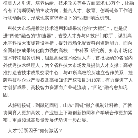
征集人才引进、培养供给、技术攻关等各方面需求4.3万个，让融
合有了清晰明确的主攻方向，整合人才、教育、创新链条工作进
行联动解决，形成现实需求牵引下的“四链”响应机制。
科技大市场是推动技术运用和成果转化的“大枢纽”，也是促
进“四链”融合的“加速器”，省委人才办与科技部门联手，谋划高
水平科技大市场建设举措，提升市场化配置科创资源能力。面向
全国科技成果转化能力强的高校、“中科系”研究所、知名市场化
技术转移服务机构，组建高级技术经理人库，首批吸纳20名省内
外优秀技术经理人，为全省科技大市场发展提供人才支撑；高标
准打造省技术成果交易中心，与47所高校院所建立合作关系，挂
牌科技型企业产股权及高校知识产权项目3418宗，有力促进了人
才创新成果、高校智力资源向产业链流动，“四链”融合愈加巩
固。
从解链接链，到融链固链，山东“四链”融合机制让科教、产教
协同育人更加高效，产业链上下游创新协同和产学研合作更加紧
密，重点领域高质量发展优势进一步凸显。
人才“活跃因子”如何激活？