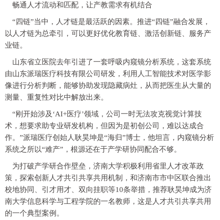
畅通人才流动和匹配，让产教需求有机结合
“四链”当中，人才链是最活跃的因素。推进“四链”融合发展，
以人才链为总牵引，可以更好优化教育链、激活创新链、服务产
业链。
山东省立医院去年引进了一套呼吸内窥镜分析系统，这套系统
由山东派瑞医疗科技有限公司研发，利用人工智能技术对医学影
像进行分析判断，能够协助发现隐藏病灶，从而把医生从大量的
测量、重复性对比中解放出来。
“刚开始涉及‘AI+医疗’领域，公司一时无法攻克视觉计算技
术，想要求助专业研发机构，但因为是初创公司，难以达成合
作。”派瑞医疗创始人耿昊坤是“海归”博士，他坦言，内窥镜分析
系统之所以“难产”，根源还在于产学研协同配合不够。
为打破产学研合作壁垒，济南大学积极利用省里人才改革政
策，探索创新人才共引共享共用机制，和济南市市中区联合推出
校地协同、引才用才、双向挂职等10条举措，推荐耿昊坤成为济
南大学信息科学与工程学院的一名教师，这是人才共引共享共用
的一个典型案例。