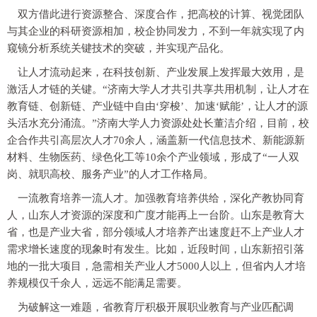
双方借此进行资源整合、深度合作，把高校的计算、视觉团队
与其企业的科研资源相加，校企协同发力，不到一年就实现了内
窥镜分析系统关键技术的突破，并实现产品化。
让人才流动起来，在科技创新、产业发展上发挥最大效用，是
激活人才链的关键。“济南大学人才共引共享共用机制，让人才在
教育链、创新链、产业链中自由‘穿梭’、加速‘赋能’，让人才的源
头活水充分涌流。”济南大学人力资源处处长董洁介绍，目前，校
企合作共引高层次人才70余人，涵盖新一代信息技术、新能源新
材料、生物医药、绿色化工等10余个产业领域，形成了“一人双
岗、就职高校、服务产业”的人才工作格局。
一流教育培养一流人才。加强教育培养供给，深化产教协同育
人，山东人才资源的深度和广度才能再上一台阶。山东是教育大
省，也是产业大省，部分领域人才培养产出速度赶不上产业人才
需求增长速度的现象时有发生。比如，近段时间，山东新招引落
地的一批大项目，急需相关产业人才5000人以上，但省内人才培
养规模仅千余人，远远不能满足需要。
为破解这一难题，省教育厅积极开展职业教育与产业匹配调