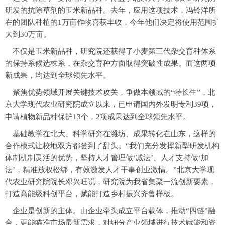
研发的抗除草剂的玉米新品种。去年，应用这项技术，冯铃洋所
在的团队种植的1万亩作物喜获丰收，今年他们决定将使用范围扩
大到30万亩。
不仅是玉米新品种，研究院还获得了小麦第三代杂交育种体系
的保持系候选株系，在杂交育种方面取得突破性成果。而这两项
新成果，均达到全球领先水平。
聚焦优势领域开展关键技术攻关，争做本领域的“特长生”，北
京大学现代农业研究院成立以来，已申请国内外发明专利39项，
申请植物新品种保护13个，2项成果达到全球领先水平。
基础教学在北大、科学研究在潍坊、成果转化在山东，这样的
合作模式让校地双方都尝到了甜头。“我们充分发挥新型研发机构
体制机制灵活的优势，坚持人才管理做‘减法’、人才支持做‘加
法’，精准放权松绑，有效激发人才干事创业激情。”北京大学现
代农业研究院院长邓兴旺说，研究院为我省集聚一流创新要素，
打造高能级科创平台，赋能打造乡村振兴齐鲁样板。
企业是创新的主体。由企业牵头成立平台载体，推动“四链”融
合，更能瞄准市场最新需求，对细分产业领域进行技术赋能和资