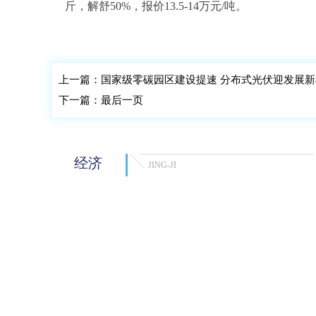
斤，解舒50%，报价13.5-14万元/吨。
标签：
生丝
广西
干茧
现货
报价
上一篇：
国家级零碳园区建设提速 分布式光伏迎发展新
下一篇：
最后一页
经济
JING-JI