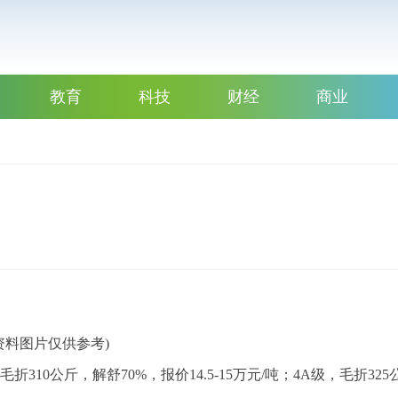
教育
科技
财经
商业
资料图片仅供参考)
310公斤，解舒70%，报价14.5-15万元/吨；4A级，毛折325