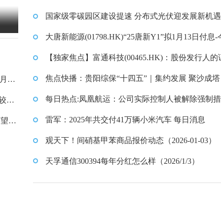
消息
国家级零碳园区建设提速 分布式光伏迎发展新机遇
新消息
大唐新能源(01798.HK)“25唐新Y1”拟1月13日付息
条
【独家焦点】富通科技(00465.HK)：股份发行人的
变动月报表内容摘要
焦点快播：贵阳综保“十四五”｜集约发展 聚沙成塔
动月报
每日热点:凤凰航运：公司实际控制人被解除强制
，较上
雷军：2025年共交付41万辆小米汽车 每日消息
有望拉
观天下！间硝基甲苯商品报价动态（2026-01-03）
天孚通信300394每年分红怎么样（2026/1/3）