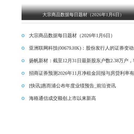
大宗商品数据每日题材（2026年1月6日）​
大宗商品数据每日题材（2026年1月6日）​
亚洲联网科技(00679.HK)：股份发行人的证券变
表内容摘要 新资讯
扬帆新材：截至12月31日最新股东户数2.38万户
期减少1.69%-前沿热点
招商证券预测2026年11月净租金回报与房贷利率
平
[快讯]惠而浦公布年度业绩预告_前沿资讯
海格通信成交额创上市以来新高