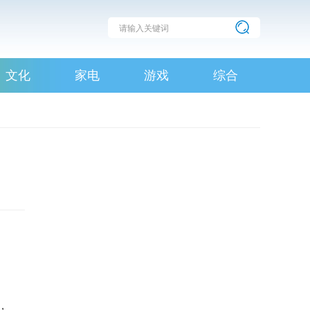
文化
家电
游戏
综合
。
，