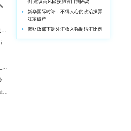
例 建议高风险接触者自我隔离
%
新华国际时评：不得人心的政治操弄
注定破产
俄财政部下调外汇收入强制结汇比例
期货
币
_最
-今头
证券