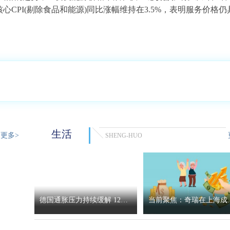
核心CPI(剔除食品和能源)同比涨幅维持在3.5%，表明服务价格仍
生活
更多>
SHENG-HUO
德国通胀压力持续缓解 12月
当前聚焦：奇瑞在上海成
CPI同比涨幅回落至1.8%
纵横无界汽车公司