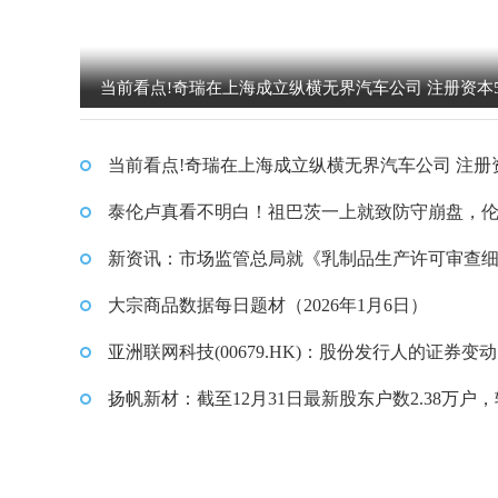
当前看点!奇瑞在上海成立纵横无界汽车公司 注册资本
当前看点!奇瑞在上海成立纵横无界汽车公司 注册
亿
泰伦卢真看不明白！祖巴茨一上就致防守崩盘，
成最大受害者
新资讯：市场监管总局就《乳制品生产许可审查
（征求意见稿）》公开征求意见
大宗商品数据每日题材（2026年1月6日）​
亚洲联网科技(00679.HK)：股份发行人的证券变
表内容摘要 新资讯
扬帆新材：截至12月31日最新股东户数2.38万户
期减少1.69%-前沿热点