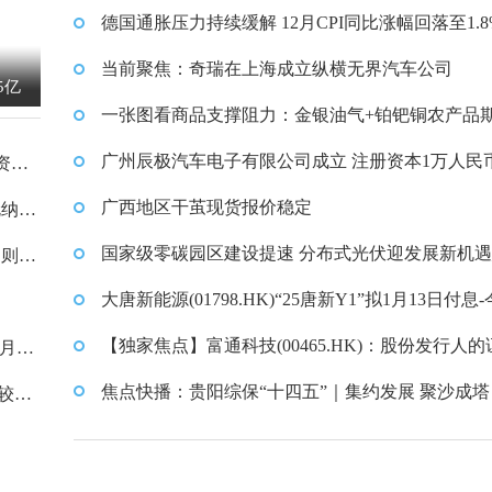
德国通胀压力持续缓解 12月CPI同比涨幅回落至1.8
当前聚焦：奇瑞在上海成立纵横无界汽车公司
5亿
一张图看商品支撑阻力：金银油气+铂钯铜农产品
(2026年1月6日)
广州辰极汽车电子有限公司成立 注册资本1万人民
资本5
广西地区干茧现货报价稳定
伦纳德
国家级零碳园区建设提速 分布式光伏迎发展新机遇
细则
新消息
大唐新能源(01798.HK)“25唐新Y1”拟1月13日付息
条
【独家焦点】富通科技(00465.HK)：股份发行人的
动月报
变动月报表内容摘要
焦点快播：贵阳综保“十四五”｜集约发展 聚沙成塔
，较上