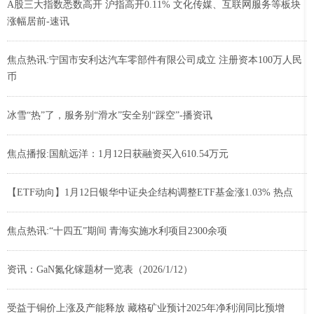
A股三大指数悉数高开 沪指高开0.11% 文化传媒、互联网服务等板块
涨幅居前-速讯
焦点热讯:宁国市安利达汽车零部件有限公司成立 注册资本100万人民
币
冰雪“热”了，服务别“滑水”安全别“踩空”-播资讯
焦点播报:国航远洋：1月12日获融资买入610.54万元
【ETF动向】1月12日银华中证央企结构调整ETF基金涨1.03% 热点
焦点热讯:“十四五”期间 青海实施水利项目2300余项
资讯：GaN氮化镓题材一览表（2026/1/12）
受益于铜价上涨及产能释放 藏格矿业预计2025年净利润同比预增