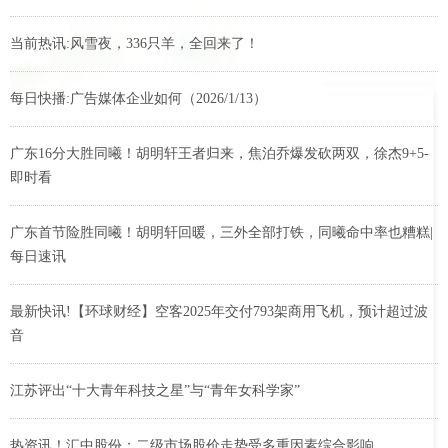
当前热讯:风雪夜，336只羊，全回来了！
每日快播:广告媒体企业如何（2026/1/13）
广东16分大胜同曦！胡明轩王者归来，焦泊乔爆发砍两双，徐杰9+5-
即时看
广东首节险胜同曦！胡明轩回暖，三外全部打铁，同曦命中率也糟糕|
每日速讯
最新快讯!【环球财经】空客2025年交付793架商用飞机，预计超过波
音
江苏评出“十大青年科技之星”与“青年女科学家”
热资讯！汇中股份：二级市场股价走势受多重因素综合影响