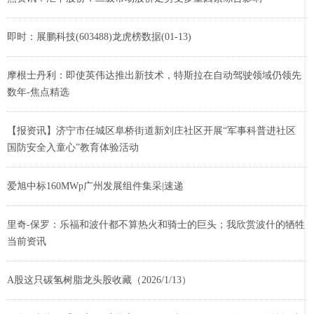
即时：展鹏科技(603488)龙虎榜数据(01-13)
摩根士丹利：即使英伟达推出新技术，特斯拉在自动驾驶领域仍领先
数年-焦点精选
【报资讯】济宁市任城区阜桥街道新刘庄社区开展“军事科普进社区
国防安全入童心”教育体验活动
爱旭中标160MWp广州发展组件集采|速递
里奇-保罗：乐福和波什都不算热火和骑士的巨头；我欣赏波什的牺牲
当前资讯
A股这只碳氢树脂龙头股收藏（2026/1/13）