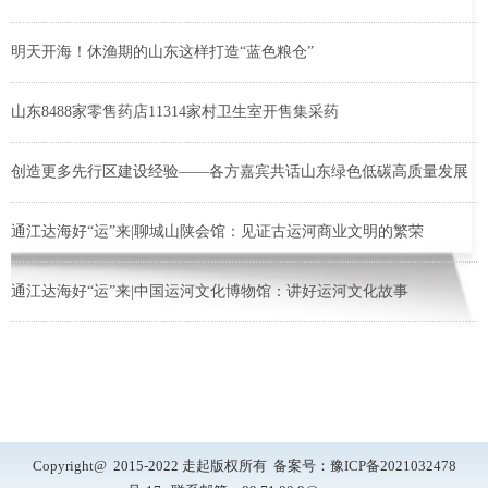
明天开海！休渔期的山东这样打造“蓝色粮仓”
山东8488家零售药店11314家村卫生室开售集采药
创造更多先行区建设经验——各方嘉宾共话山东绿色低碳高质量发展
通江达海好“运”来|聊城山陕会馆：见证古运河商业文明的繁荣
通江达海好“运”来|中国运河文化博物馆：讲好运河文化故事
Copyright@ 2015-2022 走起版权所有 备案号：
豫ICP备2021032478