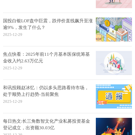
国投白银LOF盘中巨震，跌停价直线飙升至涨
逾9%，发生了什么？
2025-12-29
焦点快看：2025年前11个月基本医保统筹基
金收入约2.63万亿元
2025-12-29
和讯投顾赵冰忆：仍以多头思路看待市场，
处于顺势上行趋势-当前聚焦
2025-12-29
每日热文:长三角数智文化产业私募投资基金
登记成立，出资额30.03亿
2025-12-29