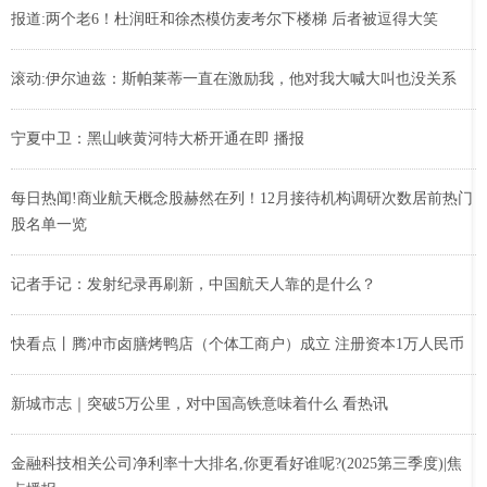
报道:两个老6！杜润旺和徐杰模仿麦考尔下楼梯 后者被逗得大笑
滚动:伊尔迪兹：斯帕莱蒂一直在激励我，他对我大喊大叫也没关系
宁夏中卫：黑山峡黄河特大桥开通在即 播报
每日热闻!商业航天概念股赫然在列！12月接待机构调研次数居前热门
股名单一览
记者手记：发射纪录再刷新，中国航天人靠的是什么？
快看点丨腾冲市卤膳烤鸭店（个体工商户）成立 注册资本1万人民币
新城市志｜突破5万公里，对中国高铁意味着什么 看热讯
金融科技相关公司净利率十大排名,你更看好谁呢?(2025第三季度)|焦