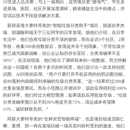
10支进入总决赛，与上一届相比，这些项目更“接地气”。学生走
进菜场、医院、社区开展深度调研，精准捕捉生活中的痛点，并
尝试以技术手段提供解决方案。
获得该项大赛特等奖的“智能垃圾分类助手”项目，就源自李杰
瑞、胡灏舰和端天宁三位同学的日常发现。据他们介绍，在日常
生活中，他们也有垃圾分类不清的烦恼，而在走访3个社区、2所
学校，收集500余份数据后，发现这并非个别现象。“尽管垃圾分
类已成为国家战略，但公众认知仍存在盲区，分类准确率不足
30%”，在活动现场，他们给出了调研得来的一组数据。而怎样解
决这一问题呢？在两个多月的时间里，他们设计出一款支持拍照
识图、AI问答的应用。“用户只要打开手机应用的拍照识图功能，
在80毫秒内就能得到准确的垃圾分类答案。”这一结果经过200多
次复杂场景测试。而在小范围公开测试中，该款应用得到近100%
的好评率。他们经过大模型预测，如果该款应用投放市场，“垃圾
分类准确率预计从不到30%将提升至75%，清运成本有望降
15%，减轻财政负担。”
同获大赛特等奖的“生鲜农贸智能终端”，也是项目组成员陈仁
卿、黄博、郑一冉在菜场目睹一场买卖纠纷时受到的激发。他们