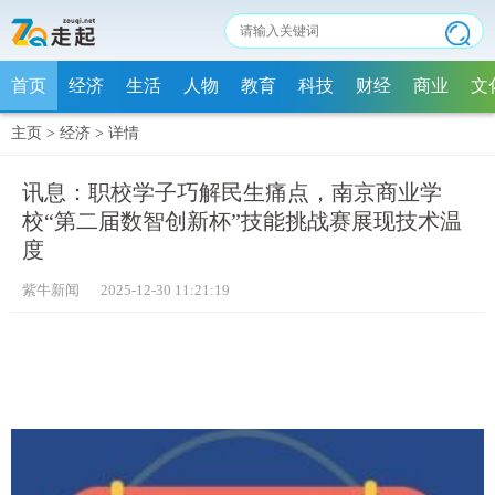
首页
经济
生活
人物
教育
科技
财经
商业
文
主页
>
经济
>
详情
讯息：职校学子巧解民生痛点，南京商业学
校“第二届数智创新杯”技能挑战赛展现技术温
度
紫牛新闻 2025-12-30 11:21:19