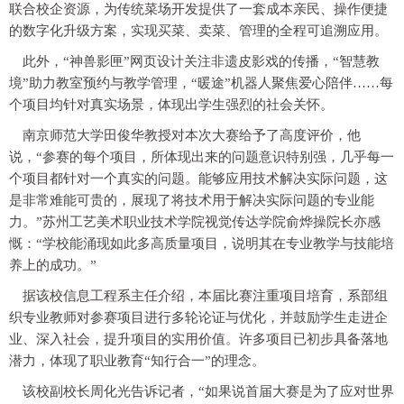
联合校企资源，为传统菜场开发提供了一套成本亲民、操作便捷
的数字化升级方案，实现买菜、卖菜、管理的全程可追溯应用。
此外，“神兽影匣”网页设计关注非遗皮影戏的传播，“智慧教
境”助力教室预约与教学管理，“暖途”机器人聚焦爱心陪伴……每
个项目均针对真实场景，体现出学生强烈的社会关怀。
南京师范大学田俊华教授对本次大赛给予了高度评价，他
说，“参赛的每个项目，所体现出来的问题意识特别强，几乎每一
个项目都针对一个真实的问题。能够应用技术解决实际问题，这
是非常难能可贵的，展现了将技术用于解决实际问题的专业能
力。”苏州工艺美术职业技术学院视觉传达学院俞烨操院长亦感
慨：“学校能涌现如此多高质量项目，说明其在专业教学与技能培
养上的成功。”
据该校信息工程系主任介绍，本届比赛注重项目培育，系部组
织专业教师对参赛项目进行多轮论证与优化，并鼓励学生走进企
业、深入社会，提升项目的实用价值。许多项目已初步具备落地
潜力，体现了职业教育“知行合一”的理念。
该校副校长周化光告诉记者，“如果说首届大赛是为了应对世界