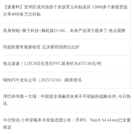
【速看料】宜州区成河池首个发放育儿补贴县区 13000多个家庭受益
分享4000多万元补贴
具身智能+量子科技+脑机接口+6G，未来产业潜力股来了-焦点观察
羽超联赛常规赛收官 总决赛四强席位出炉
焦点速递！12月29日生意社PVC基准价为4375.00元/吨
锦纶FDY龙头公司（2025/12/26）|最新资讯
津巴布韦第一大报：中国是非洲赢得未来不可或缺的战略伙伴_今日热
讯
今日快讯:小米穿戴本月发版进度公布：手环9、Watch S4 41mm已全量
推送