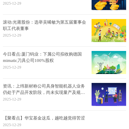
2025-12-29
滚动:光莆股份：选举吴晞敏为第五届董事会
职工代表董事
2025-12-29
今日看点:厦门钨业：下属公司拟收购德国
mimatic刀具公司100%股权
2025-12-29
资讯：上纬新材称公司具身智能机器人业务
仍处于产品开发阶段，尚未实现量产及规模
化销售
2025-12-29
【聚看点】华宝基金这瓜，越吃越觉得苦涩
2025-12-29