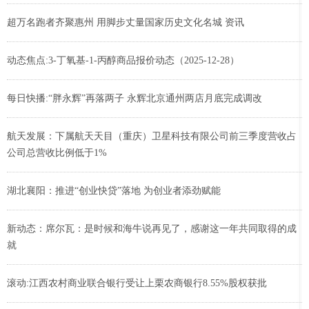
超万名跑者齐聚惠州 用脚步丈量国家历史文化名城 资讯
动态焦点:3-丁氧基-1-丙醇商品报价动态（2025-12-28）
每日快播:“胖永辉”再落两子 永辉北京通州两店月底完成调改
航天发展：下属航天天目（重庆）卫星科技有限公司前三季度营收占
公司总营收比例低于1%
湖北襄阳：推进“创业快贷”落地 为创业者添劲赋能
新动态：席尔瓦：是时候和海牛说再见了，感谢这一年共同取得的成
就
滚动:江西农村商业联合银行受让上栗农商银行8.55%股权获批