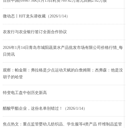
百胜中国(09987.HK)1月13日耗资769.42万港元回购2.02万股
微动态丨HJT龙头请收藏（2026/1/14）
农发行与农业银行签订全面合作协议
2026年1月14日青岛市城阳蔬菜水产品批发市场有限公司价格行情_每
日简讯
观察：帕金斯：弗拉格是少点运动天赋的白詹姆斯；杰弗森：他是没
胡子的哈登
特变电工盘中创历史新高
醋酸甲酯企业，这份名单别错过！（2026/1/14）
焦点热文：重点监管婴幼儿纺织品、学生服等4类产品 纤维制品监管