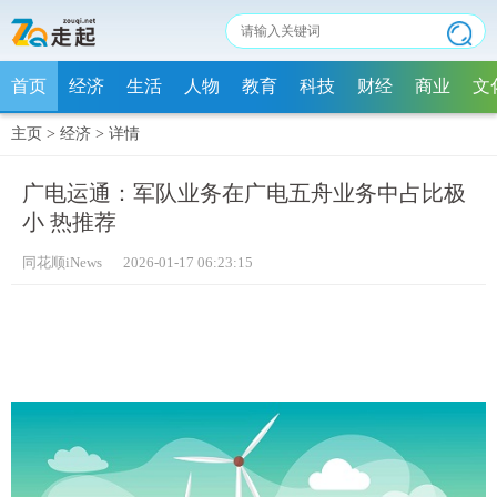
首页
经济
生活
人物
教育
科技
财经
商业
文
主页
>
经济
>
详情
广电运通：军队业务在广电五舟业务中占比极
小 热推荐
同花顺iNews 2026-01-17 06:23:15