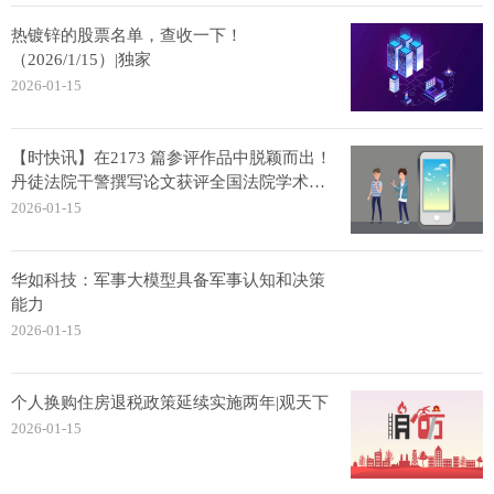
热镀锌的股票名单，查收一下！
（2026/1/15）|独家
2026-01-15
【时快讯】在2173 篇参评作品中脱颖而出！
丹徒法院干警撰写论文获评全国法院学术讨
论会二等奖
2026-01-15
华如科技：军事大模型具备军事认知和决策
能力
2026-01-15
个人换购住房退税政策延续实施两年|观天下
2026-01-15