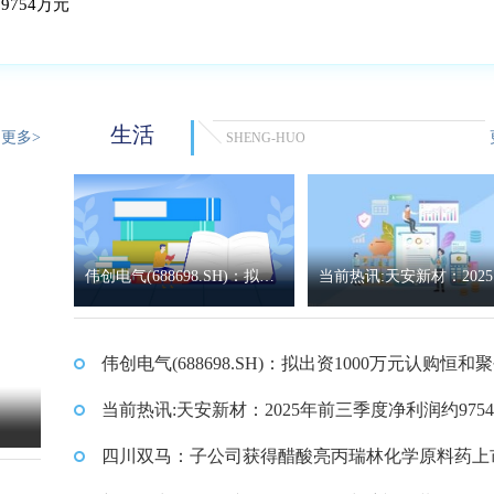
754万元
生活
更多>
SHENG-HUO
伟创电气(688698.SH)：拟出
当前热讯:天安新材：202
资1000万元认购恒和聚创5.8
前三季度净利润约9754万
伟创电气(688698.SH)：拟出资1000万元认购恒和聚
8%的财产份额
88%的财产份额
当前热讯:天安新材：2025年前三季度净利润约975
元
四川双马：子公司获得醋酸亮丙瑞林化学原料药上