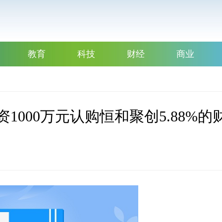
教育
科技
财经
商业
出资1000万元认购恒和聚创5.88%的