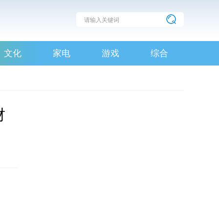
文化
家电
游戏
综合
财