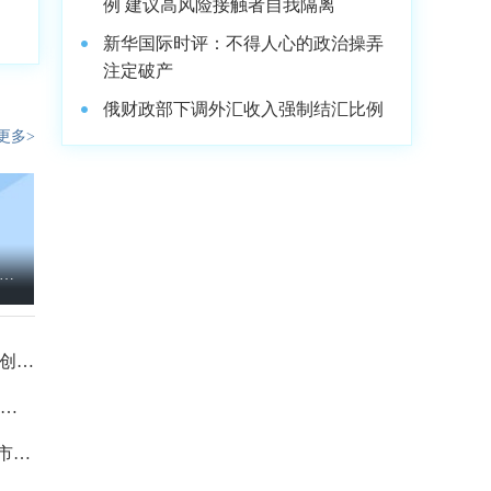
例 建议高风险接触者自我隔离
新华国际时评：不得人心的政治操弄
注定破产
俄财政部下调外汇收入强制结汇比例
更多>
5年
元
创5.
4万
市申