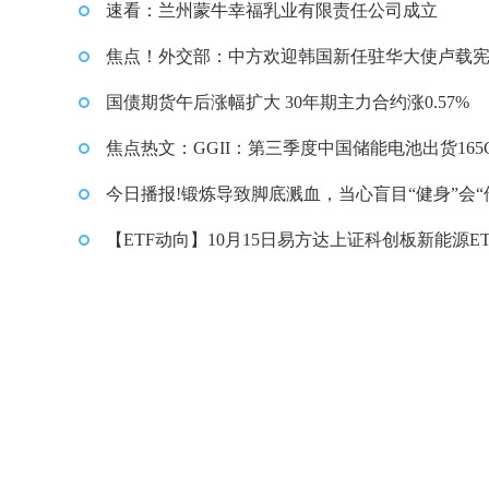
速看：兰州蒙牛幸福乳业有限责任公司成立
焦点！外交部：中方欢迎韩国新任驻华大使卢载
履新
国债期货午后涨幅扩大 30年期主力合约涨0.57%
焦点热文：GGII：第三季度中国储能电池出货165
同比增长65%
今日播报!锻炼导致脚底溅血，当心盲目“健身”会“
身”！
【ETF动向】10月15日易方达上证科创板新能源ET
金涨1.6%，份额减少1000万份-今日快看