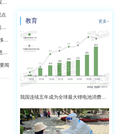
权益
视点
教育
更多>
到过
移动
恩盖
要闻
我国连续五年成为全球最大锂电池消费市
场 2021年市场占比约达59.4%