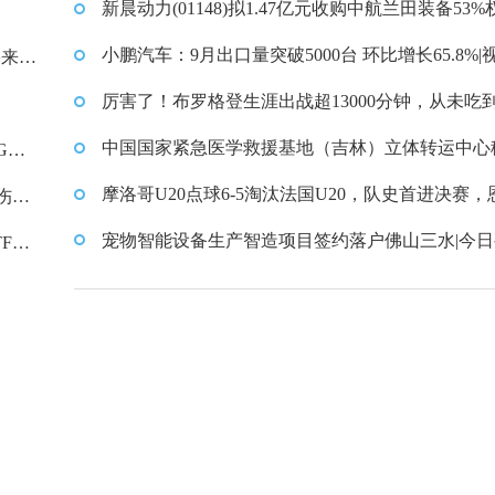
请批准_快消息
新晨动力(01148)拟1.47亿元收购中航兰田装备53%
10月16日下午复牌
小鹏汽车：9月出口量突破5000台 环比增长65.8%|
宪来华
厉害了！布罗格登生涯出战超13000分钟，从未吃
技犯 精选
中国国家紧急医学救援基地（吉林）立体转运中心
GWh
医院交付
摩洛哥U20点球6-5淘汰法国U20，队史首进决赛，
伤
桑失点
宠物智能设备生产智造项目签约落户佛山三水|今日
F基