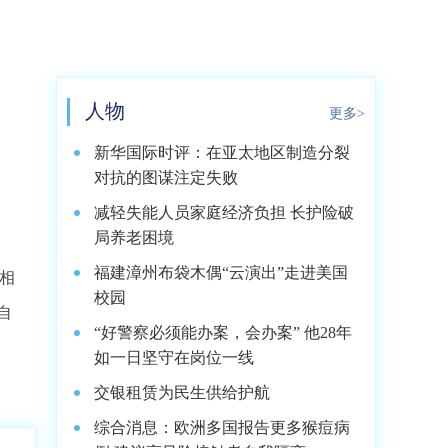
人物
更多>
新华国际时评：在亚太地区制造分裂
对抗的图谋注定失败
减轻失能人员家庭经济负担 长护险破
局养老困境
福建漳州布袋木偶“云演出”走进美国
握相
校园
自
“好警察必须能办案，会办案” 他28年
。
如一日坚守在岗位一线
交银租赁为民生供给护航
综合消息：欧洲多国报告更多猴痘病