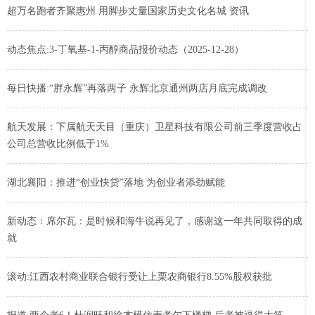
超万名跑者齐聚惠州 用脚步丈量国家历史文化名城 资讯
动态焦点:3-丁氧基-1-丙醇商品报价动态（2025-12-28）
每日快播:“胖永辉”再落两子 永辉北京通州两店月底完成调改
航天发展：下属航天天目（重庆）卫星科技有限公司前三季度营收占
公司总营收比例低于1%
湖北襄阳：推进“创业快贷”落地 为创业者添劲赋能
新动态：席尔瓦：是时候和海牛说再见了，感谢这一年共同取得的成
就
滚动:江西农村商业联合银行受让上栗农商银行8.55%股权获批