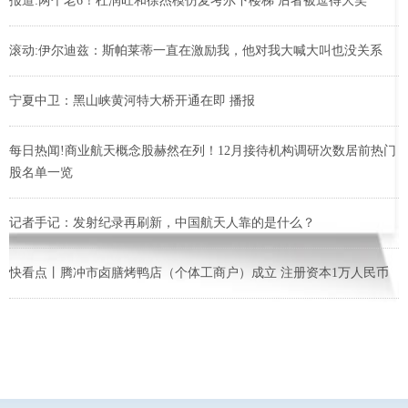
报道:两个老6！杜润旺和徐杰模仿麦考尔下楼梯 后者被逗得大笑
滚动:伊尔迪兹：斯帕莱蒂一直在激励我，他对我大喊大叫也没关系
宁夏中卫：黑山峡黄河特大桥开通在即 播报
每日热闻!商业航天概念股赫然在列！12月接待机构调研次数居前热门
股名单一览
记者手记：发射纪录再刷新，中国航天人靠的是什么？
快看点丨腾冲市卤膳烤鸭店（个体工商户）成立 注册资本1万人民币