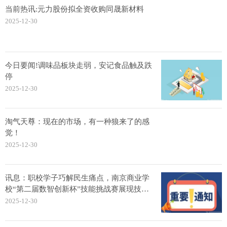
当前热讯:元力股份拟全资收购同晟新材料
2025-12-30
今日要闻!调味品板块走弱，安记食品触及跌
停
2025-12-30
淘气天尊：现在的市场，有一种狼来了的感
觉！
2025-12-30
讯息：职校学子巧解民生痛点，南京商业学
校“第二届数智创新杯”技能挑战赛展现技术
温度
2025-12-30