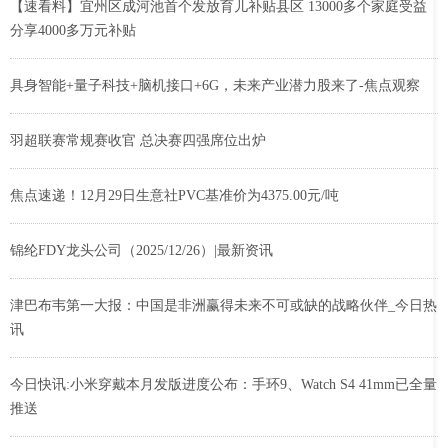
【速看料】宜州区成河池首个发放育儿补贴县区 13000多个家庭受益
分享4000多万元补贴
具身智能+量子科技+脑机接口+6G，未来产业潜力股来了-焦点观察
羽超联赛常规赛收官 总决赛四强席位出炉
焦点速递！12月29日生意社PVC基准价为4375.00元/吨
锦纶FDY龙头公司（2025/12/26）|最新资讯
津巴布韦第一大报：中国是非洲赢得未来不可或缺的战略伙伴_今日热
讯
今日快讯:小米穿戴本月发版进度公布：手环9、Watch S4 41mm已全量
推送