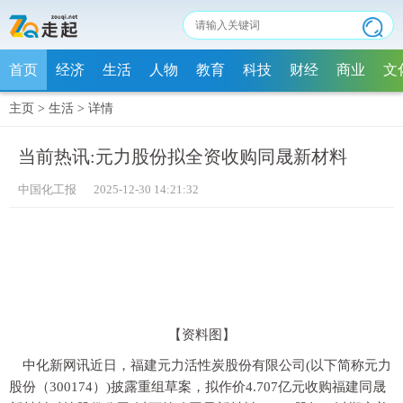
首页
经济
生活
人物
教育
科技
财经
商业
文
主页
>
生活
>
详情
当前热讯:元力股份拟全资收购同晟新材料
中国化工报 2025-12-30 14:21:32
【资料图】
中化新网讯近日，福建元力活性炭股份有限公司(以下简称元力
股份（300174）)披露重组草案，拟作价4.707亿元收购福建同晟