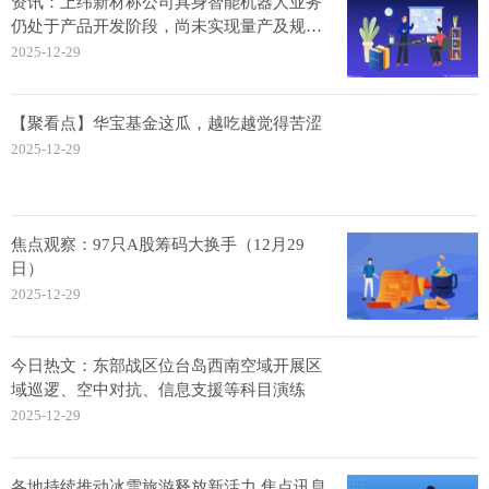
资讯：上纬新材称公司具身智能机器人业务
仍处于产品开发阶段，尚未实现量产及规模
化销售
2025-12-29
【聚看点】华宝基金这瓜，越吃越觉得苦涩
2025-12-29
焦点观察：97只A股筹码大换手（12月29
日）
2025-12-29
今日热文：东部战区位台岛西南空域开展区
域巡逻、空中对抗、信息支援等科目演练
2025-12-29
各地持续推动冰雪旅游释放新活力 焦点讯息